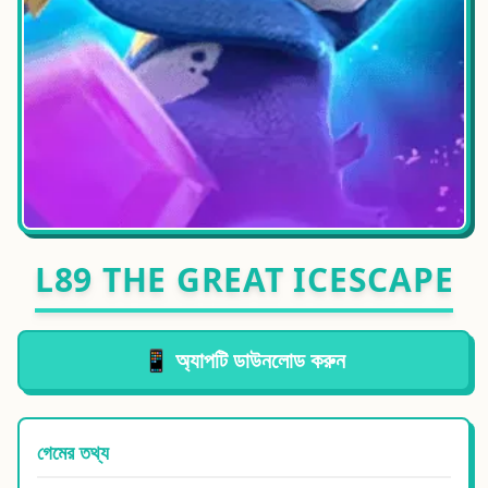
L89 THE GREAT ICESCAPE
📱 অ্যাপটি ডাউনলোড করুন
গেমের তথ্য