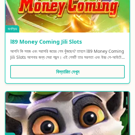
জনপ্রিয়
l89 Money Coming Jili Slots
আপনি কি সহজ এবং সরাসরি জয়ের গেম খুঁজছেন? তাহলে l89 Money Coming
Jili Slots আপনার জন্য সেরা পছন্দ। এই গেমটি তার সরলতা এবং উচ্চ পে-আউটের
জন্য l89 bangladesh এ বিখ্যাত।
বিস্তারিত দেখুন