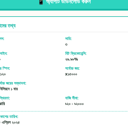
📱 অ্যাপটি ডাউনলোড করুন
েমের তথ্য
লস:
সারি:
৩
লাইন:
হিট ফ্রিকোয়েন্সি:
০
২৬.৯৮%
রি স্পিন:
সর্বোচ্চ জয়:
/১২০
x১৫০০০
্বোচ্চ জয়ের সম্ভাবনা:
বিলিয়নে ১ বার
্থিরতা:
বাজি সীমা:
ঝারি
৳২০ - ৳২০০০
রকাশের তারিখ:
 এপ্রিল ২০২৫