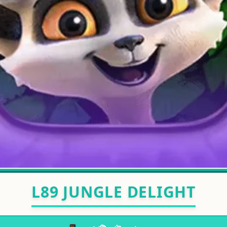
L89 JUNGLE DELIGHT