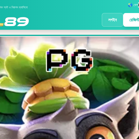
🌏 দেশ
সিক স্লট ও নিরাপদ ক্যাসিনো
লগইন
রেজিস্