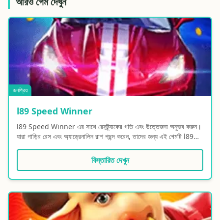
আরও গেম দেখুন
জনপ্রিয়
l89 Speed Winner
l89 Speed Winner এর সাথে রেসট্র্যাকের গতি এবং উত্তেজনা অনুভব করুন।
যারা গাড়ির রেস এবং অ্যাড্রেনালিন রাশ পছন্দ করেন, তাদের জন্য এই গেমটি l89
game কালেকশনের সেরা উপহার।
বিস্তারিত দেখুন