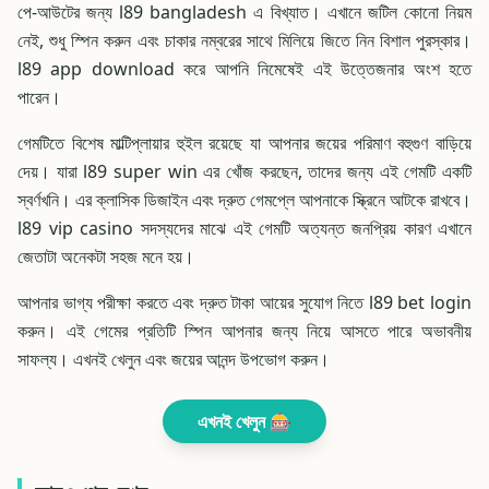
পে-আউটের জন্য l89 bangladesh এ বিখ্যাত। এখানে জটিল কোনো নিয়ম
নেই, শুধু স্পিন করুন এবং চাকার নম্বরের সাথে মিলিয়ে জিতে নিন বিশাল পুরস্কার।
l89 app download করে আপনি নিমেষেই এই উত্তেজনার অংশ হতে
পারেন।
গেমটিতে বিশেষ মাল্টিপ্লায়ার হুইল রয়েছে যা আপনার জয়ের পরিমাণ বহুগুণ বাড়িয়ে
দেয়। যারা l89 super win এর খোঁজ করছেন, তাদের জন্য এই গেমটি একটি
স্বর্ণখনি। এর ক্লাসিক ডিজাইন এবং দ্রুত গেমপ্লে আপনাকে স্ক্রিনে আটকে রাখবে।
l89 vip casino সদস্যদের মাঝে এই গেমটি অত্যন্ত জনপ্রিয় কারণ এখানে
জেতাটা অনেকটা সহজ মনে হয়।
আপনার ভাগ্য পরীক্ষা করতে এবং দ্রুত টাকা আয়ের সুযোগ নিতে l89 bet login
করুন। এই গেমের প্রতিটি স্পিন আপনার জন্য নিয়ে আসতে পারে অভাবনীয়
সাফল্য। এখনই খেলুন এবং জয়ের আনন্দ উপভোগ করুন।
এখনই খেলুন 🎰