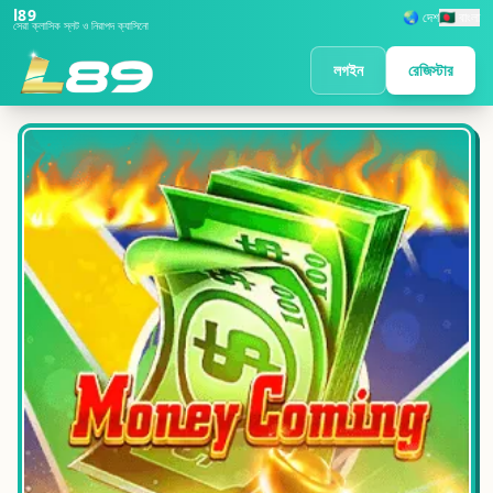
l89
🌏 দেশ
🇧🇩 বাংলা
সেরা ক্লাসিক স্লট ও নিরাপদ ক্যাসিনো
লগইন
রেজিস্টার